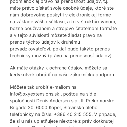
podmienok aj právo na prenosnosť údajov, t.j.
máte právo získať svoje osobné údaje, ktoré ste
nám dobrovoľne poskytli v elektronickej forme
na základe vášho súhlasu, a to v štruktúrovanom,
bežne používanom a strojovo čitateľnom formáte
a v tejto súvislosti môžete žiadať právo na
prenos týchto údajov k druhému
prevádzkovateľovi, pokiaľ bude takýto prenos
technicky možný (právo na prenosnosť údajov).
Ak máte otázky k ochrane údajov, môžete sa
kedykoľvek obrátiť na našu zákaznícku podporu.
Môžete tak urobiť e-mailom na
info@oxyextensions.sk , poštou na sídle
spoločnosti Denis Andersen s.p., II. Prekomorske
Brigade 20, 6000 Koper, Slovinsko alebo
telefonicky na čísle: +386 40 215 555. V prípade,
že si u nás uplatňujete niektoré z práv dotknutej