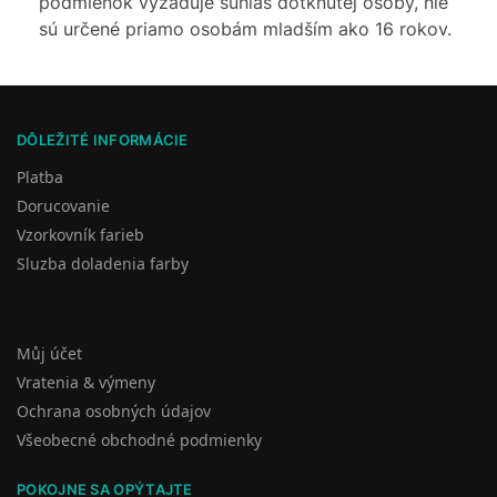
podmienok vyžaduje súhlas dotknutej osoby, nie
sú určené priamo osobám mladším ako 16 rokov.
DÔLEŽITÉ INFORMÁCIE
Platba
Dorucovanie
Vzorkovník farieb
Sluzba doladenia farby
Můj účet
Vratenia & výmeny
Ochrana osobných údajov
Všeobecné obchodné podmienky
POKOJNE SA OPÝTAJTE