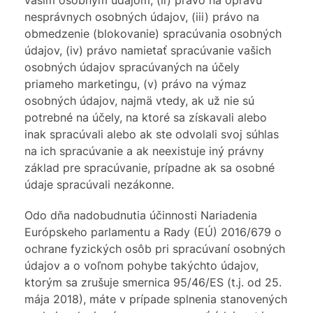
vašim osobným údajom, (ii) právo na opravu
nesprávnych osobných údajov, (iii) právo na
obmedzenie (blokovanie) spracúvania osobných
údajov, (iv) právo namietať spracúvanie vašich
osobných údajov spracúvaných na účely
priameho marketingu, (v) právo na výmaz
osobných údajov, najmä vtedy, ak už nie sú
potrebné na účely, na ktoré sa získavali alebo
inak spracúvali alebo ak ste odvolali svoj súhlas
na ich spracúvanie a ak neexistuje iný právny
základ pre spracúvanie, prípadne ak sa osobné
údaje spracúvali nezákonne.
Odo dňa nadobudnutia účinnosti Nariadenia
Európskeho parlamentu a Rady (EÚ) 2016/679 o
ochrane fyzických osôb pri spracúvaní osobných
údajov a o voľnom pohybe takýchto údajov,
ktorým sa zrušuje smernica 95/46/ES (t.j. od 25.
mája 2018), máte v prípade splnenia stanovených