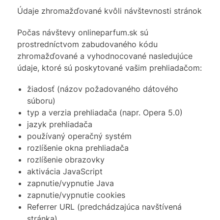
Údaje zhromažďované kvôli návštevnosti stránok
Počas návštevy onlineparfum.sk sú
prostredníctvom zabudovaného kódu
zhromažďované a vyhodnocované nasledujúce
údaje, ktoré sú poskytované vašim prehliadačom:
žiadosť (názov požadovaného dátového
súboru)
typ a verzia prehliadača (napr. Opera 5.0)
jazyk prehliadača
používaný operačný systém
rozlíšenie okna prehliadača
rozlíšenie obrazovky
aktivácia JavaScript
zapnutie/vypnutie Java
zapnutie/vypnutie cookies
Referrer URL (predchádzajúca navštívená
stránka)