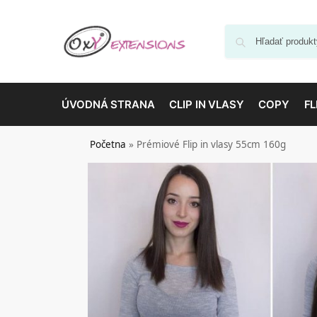
ÚVODNÁ STRANA
CLIP IN VLASY
COPY
FL
Početna
»
Prémiové Flip in vlasy 55cm 160g