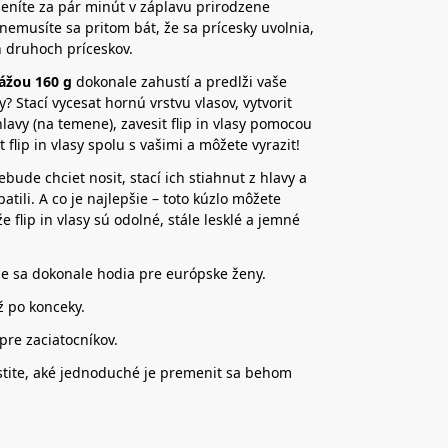
emeníte za pár minút v záplavu prirodzene
nemusíte sa pritom bát, že sa prícesky uvolnia,
h druhoch príceskov.
ážou 160 g
dokonale zahustí a predlži vaše
sy? Stací vycesat hornú vrstvu vlasov, vytvorit
hlavy (na temene), zavesit flip in vlasy pomocou
t flip in vlasy spolu s vašimi a môžete vyrazit!
nebude chciet nosit, stací ich stiahnut z hlavy a
patili. A co je najlepšie – toto kúzlo môžete
flip in vlasy sú odolné, stále lesklé a jemné
že sa dokonale hodia pre európske ženy.
ž po konceky.
re zaciatocníkov.
zistite, aké jednoduché je premenit sa behom