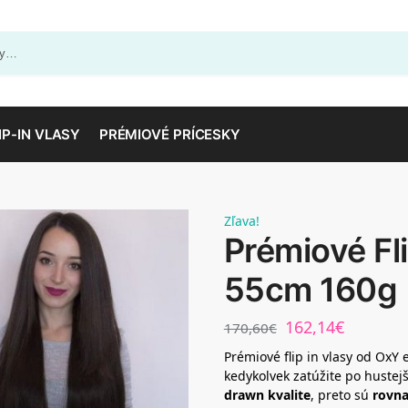
IP-IN VLASY
PRÉMIOVÉ PRÍCESKY
Zľava!
Prémiové Fli
55cm 160g
162,14
€
170,60
€
Prémiové flip in vlasy od Ox
kedykolvek zatúžite po hustej
drawn kvalite
, preto sú
rovna