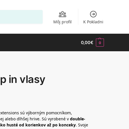
Vyhľadávanie
Môj profil
K Pokladni
0,00
€
0
p in vlasy
Y extensions sú výborným pomocníkom,
šej alebo dlhšej hrive. Sú vyrobené v
double-
ko husté od korienkov až po konceky
. Svoje