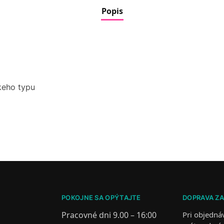
Popis
keho typu
POKOJNE SA OPÝTAJTE
DOPRAVA Z
Pracovné dni 9.00 – 16:00
Pri objedná