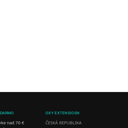
ADARMO
OXY EXTENSIOSN
vke nad 70 €
ČESKÁ REPUBLIKA