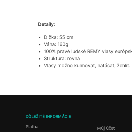
Detaily:
Dlžka: 55 cm
Váha: 160g
100% pravé ludské REMY vlasy európs
Struktura: rovná
Vlasy možno kulmovat, natácat, žehlit.
DÔLEŽITÉ INFORMÁCIE
Platba
Můj účet