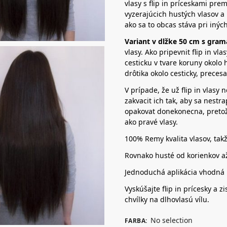
vlasy s flip in príceskami pr
vyzerajúcich hustých vlasov a 
ako sa to obcas stáva pri inýc
Variant v dlžke 50 cm s gram
vlasy. Ako pripevnit flip in vla
cesticku v tvare koruny okolo 
drôtika okolo cesticky, precesa
V prípade, že už flip in vlasy 
zakvacit ich tak, aby sa nestra
opakovat donekonecna, pretože 
ako pravé vlasy.
100% Remy kvalita vlasov, tak
Rovnako husté od korienkov a
Jednoduchá aplikácia vhodná p
Vyskúšajte flip in prícesky a 
chvílky na dlhovlasú vílu.
No selection
FARBA
: