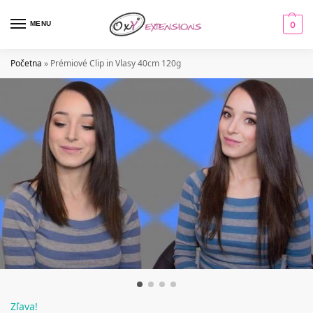
MENU
0
Početna
»
Prémiové Clip in Vlasy 40cm 120g
Zľava!