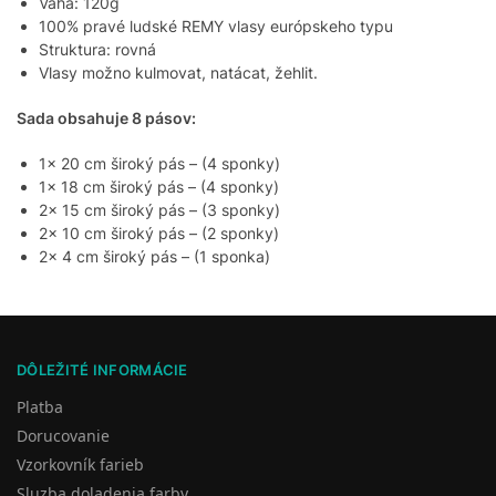
Váha: 120g
100% pravé ludské REMY vlasy európskeho typu
Struktura: rovná
Vlasy možno kulmovat, natácat, žehlit.
Sada obsahuje 8 pásov:
1x 20 cm široký pás – (4 sponky)
1x 18 cm široký pás – (4 sponky)
2x 15 cm široký pás – (3 sponky)
2x 10 cm široký pás – (2 sponky)
2x 4 cm široký pás – (1 sponka)
DÔLEŽITÉ INFORMÁCIE
Platba
Dorucovanie
Vzorkovník farieb
Sluzba doladenia farby