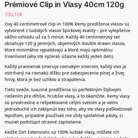
Prémiové Clip in Vlasy 40cm 120g
100,10
€
Oxy 40 centimetrové clip-in 100% Remy predlženia vlasov sú
vytvorené z ludských vlasov špickovej kvality – pre vylepšenie
vášho vzhladu už za 5 minút. Každý 40 centimetrový set
obsahuje 120 g jemných, objemných double drawn vlasov,
ktoré minimálne vypadávajú a ktoré majú optimálnu
trvanlivost (aby ste vyzerali úžasne každý jeden den).
Každý pramienok smeruje rovnakým smerom, každý vlas je
ostrihaný na rovnakú dlžku pre zabezpecenie plnej a živej
hrivy, ktorá je bez uzlíkov a strapatenia.
Tieto svieže, luxusné predlženia sú perfektným štýlovým
riešením pre dlhšie, hrubšie vlasy, a to okamžite. Remy vlasy
sú prvotriedne a rešpektované celým svetom a je velmi
jednoduché ich zaklipnút bez toho, aby ste vlasy poškodzovali
lepidlom, prípadne používali nie vždy spolahlivé pásky, ci
musiet podstúpit otravné zaplietanie.
Kedže OxY Extensions sú 100% ludské vlasy, môžete ich