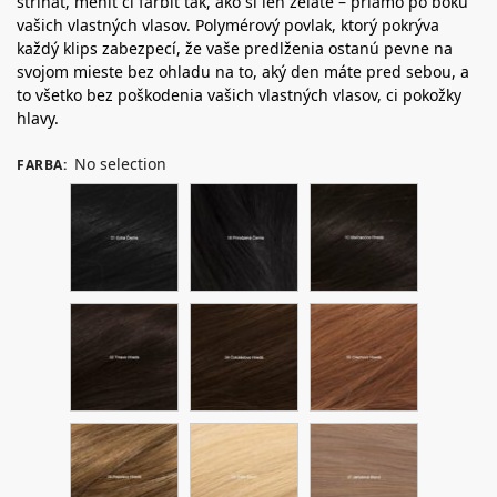
strihat, menit ci farbit tak, ako si len želáte – priamo po boku
vašich vlastných vlasov. Polymérový povlak, ktorý pokrýva
každý klips zabezpecí, že vaše predlženia ostanú pevne na
svojom mieste bez ohladu na to, aký den máte pred sebou, a
to všetko bez poškodenia vašich vlastných vlasov, ci pokožky
hlavy.
No selection
FARBA
: